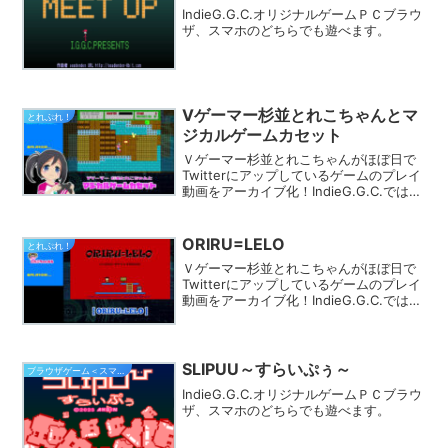
IndieG.G.C.オリジナルゲームＰＣブラウ
ザ、スマホのどちらでも遊べます。
Vゲーマー杉並とれこちゃんとマ
とれぷれ！
ジカルゲームカセット
Ｖゲーマー杉並とれこちゃんがほぼ日で
Twitterにアップしているゲームのプレイ
動画をアーカイブ化！IndieG.G.C.では
様々なカテゴリでプレイ動画を探す事が
できます。きっとあなたのフィーリング
にピッタリのゲームが見つかるはず★
ORIRU=LELO
とれぷれ！
Ｖゲーマー杉並とれこちゃんがほぼ日で
Twitterにアップしているゲームのプレイ
動画をアーカイブ化！IndieG.G.C.では
様々なカテゴリでプレイ動画を探す事が
できます。きっとあなたのフィーリング
にピッタリのゲームが見つかるはず★
SLIPUU～すらいぷぅ～
ブラウザゲーム＜スマホ対応＞
IndieG.G.C.オリジナルゲームＰＣブラウ
ザ、スマホのどちらでも遊べます。