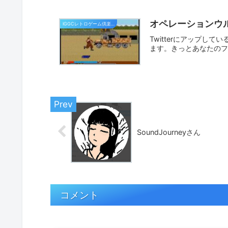
オペレーションウル
IGGCレトロゲーム倶楽部
Twitterにアップし
ます。きっとあなたの
SoundJourneyさん
コメント