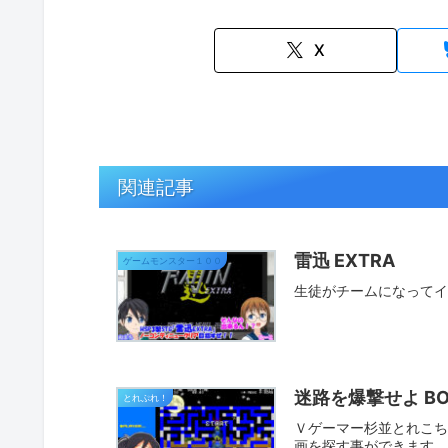
X
関連記事
雷迅 EXTRA
ゲームモンスター１００
生徒がチームになってイン
迷路を爆撃せよ BOM
とれぷれ！
Ｖゲーマー杉並とれこちゃ
画を探す事ができます