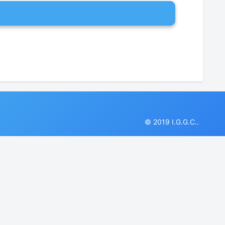
© 2019 I.G.G.C..