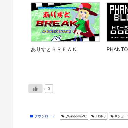
ありすとＢＲＥＡＫ
PHANTO
0
ダウンロード
_WindowsPC
.HSP3
#シュ