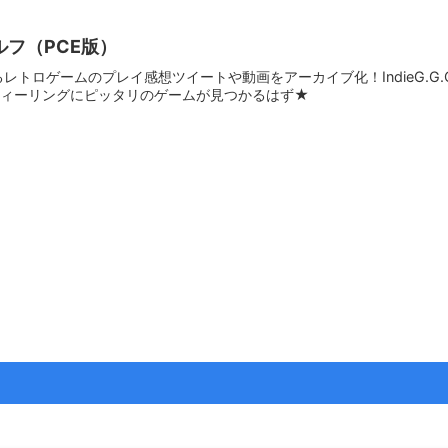
フ（PCE版）
ているレトロゲームのプレイ感想ツイートや動画をアーカイブ化！IndieG.
フィーリングにピッタリのゲームが見つかるはず★