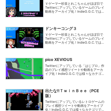
Ｖゲーマー杉並とれこちゃんがほぼ日で
Twitterにアップしているゲームのプレイ
動画をアーカイブ化！IndieG.G.C.では
様々なカテゴリでプレイ動画を探す事が
できます。きっとあなたのフィーリング
にピッタリのゲームが見つかるはず★
ドンキーコング３
とれぷれ！
Ｖゲーマー杉並とれこちゃんがほぼ日で
Twitterにアップしているゲームのプレイ
動画をアーカイブ化！IndieG.G.C.では
様々なカテゴリでプレイ動画を探す事が
できます。きっとあなたのフィーリング
にピッタリのゲームが見つかるはず★
pico XEVIOUS
はじプロ
Twitterにアップしている「はじプロ」作
品のプレイ感想ツイートや動画をアーカ
イブ化！IndieG.G.C.では様々なカテゴリ
でプレイ動画を探す事ができます。きっ
とあなたのフィーリングにピッタリのゲ
ームが見つかるはず★
出たな!!ＴｗｉｎＢｅｅ（PCE
IGGCレトロゲーム倶楽部
版）
Twitterにアップしているレトロゲームの
プレイ感想ツイートや動画をアーカイブ
化！IndieG.G.C.では様々なカテゴリでプ