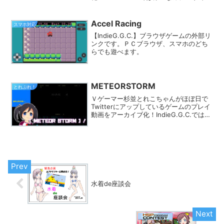
レイ動画を探す事ができます。きっとあ
なたのフィーリングにピッタリのゲーム
が見つかるはず★
Accel Racing
スマホ対応
【IndieG.G.C.】ブラウザゲームの外部リ
ンクです。ＰＣブラウザ、スマホのどち
らでも遊べます。
METEORSTORM
とれぷれ！
Ｖゲーマー杉並とれこちゃんがほぼ日で
Twitterにアップしているゲームのプレイ
動画をアーカイブ化！IndieG.G.C.では
様々なカテゴリでプレイ動画を探す事が
できます。きっとあなたのフィーリング
にピッタリのゲームが見つかるはず★
水着de座談会