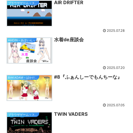
AIR DRIFTER
ブラウザゲーム＜スマホ対応＞
2025.07.28
水着de座談会
AHOIN～あほいん～
2025.07.20
#8『ふぁんしーでもんちーな』
BAKADAM～ばかだむ～
2025.07.05
TWIN VADERS
ブラウザゲーム＜スマホ対応＞