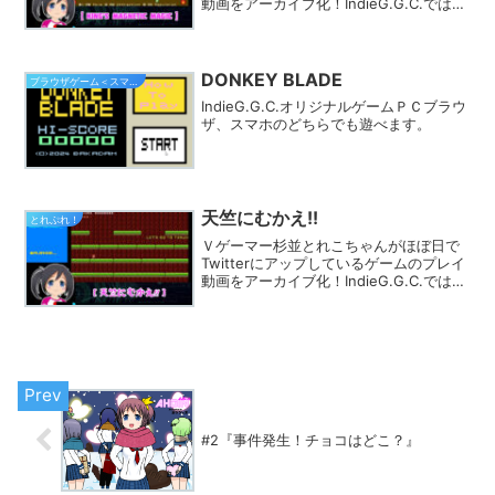
動画をアーカイブ化！IndieG.G.C.では
様々なカテゴリでプレイ動画を探す事が
できます。きっとあなたのフィーリング
にピッタリのゲームが見つかるはず★
DONKEY BLADE
ブラウザゲーム＜スマホ対応＞
IndieG.G.C.オリジナルゲームＰＣブラウ
ザ、スマホのどちらでも遊べます。
天竺にむかえ!!
とれぷれ！
Ｖゲーマー杉並とれこちゃんがほぼ日で
Twitterにアップしているゲームのプレイ
動画をアーカイブ化！IndieG.G.C.では
様々なカテゴリでプレイ動画を探す事が
できます。きっとあなたのフィーリング
にピッタリのゲームが見つかるはず★
#2『事件発生！チョコはどこ？』