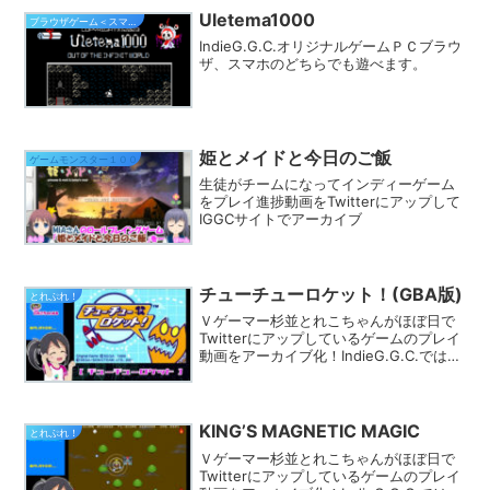
Uletema1000
ブラウザゲーム＜スマホ対応＞
IndieG.G.C.オリジナルゲームＰＣブラウ
ザ、スマホのどちらでも遊べます。
姫とメイドと今日のご飯
ゲームモンスター１００
生徒がチームになってインディーゲーム
をプレイ進捗動画をTwitterにアップして
IGGCサイトでアーカイブ
チューチューロケット！(GBA版)
とれぷれ！
Ｖゲーマー杉並とれこちゃんがほぼ日で
Twitterにアップしているゲームのプレイ
動画をアーカイブ化！IndieG.G.C.では
様々なカテゴリでプレイ動画を探す事が
できます。きっとあなたのフィーリング
にピッタリのゲームが見つかるはず★
KING’S MAGNETIC MAGIC
とれぷれ！
Ｖゲーマー杉並とれこちゃんがほぼ日で
Twitterにアップしているゲームのプレイ