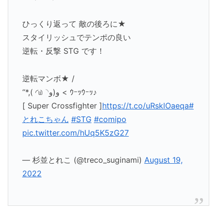
ひっくり返って 敵の後ろに★
スタイリッシュでテンポの良い
逆転・反撃 STG です！
逆転マンボ★ /
“*,( ◜௰◝و(و < ｳｰｯｳｰｯ♪
[ Super Crossfighter ]
https://t.co/uRsklOaeqa
#
とれこちゃん
#STG
#comipo
pic.twitter.com/hUq5K5zG27
— 杉並とれこ (@treco_suginami)
August 19,
2022