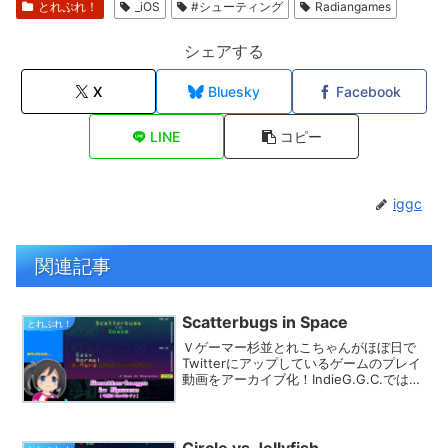
とれぷれ！
_iOS
#シューティング
Radiangames
シェアする
X
Bluesky
Facebook
LINE
コピー
iggc
関連記事
Scatterbugs in Space
とれぷれ！
Ｖゲーマー杉並とれこちゃんがほぼ日で
Twitterにアップしているゲームのプレイ
動画をアーカイブ化！IndieG.G.C.では
様々なカテゴリでプレイ動画を探す事が
できます。きっとあなたのフィーリング
にピッタリのゲームが見つかるはず★
Circle vs Jellyfish