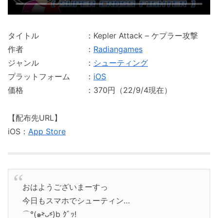
タイトル ：Kepler Attack – ケプラー攻撃
作者 ：
Radiangames
ジャンル ：
シューティング
プラットフォーム ：
iOS
価格 ：370円（22/9/4現在）
【配布先URL】
iOS：
App Store
おはようございまーすっ
今日もスマホでシューティン…
⌒°(๑˃̵ᴗ˂̵)b ｸﾞｯ!