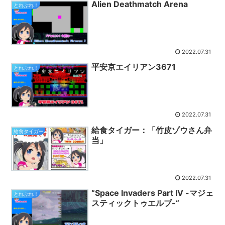
Alien Deathmatch Arena
とれぷれ！
2022.07.31
平安京エイリアン3671
とれぷれ！
2022.07.31
給食タイガー：「竹皮ゾウさん弁
給食タイガー
当」
2022.07.31
“Space Invaders Part IV -マジェ
とれぷれ！
スティックトゥエルブ-“