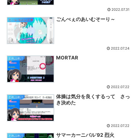
2022.07.31
ごんべぇのあいむそーり～
と・レコメンド★
2022.07.24
MORTAR
とれぷれ！
2022.07.22
体操は気分を良くするって さっ
とれぷれ！
き決めた
2022.07.22
サマーカーニバル’92 烈火
とれぷれ！