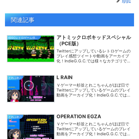
iggc
関連記事
アトミックロボキッドスペシャル
IGGCレトロゲーム倶楽部
（PCE版）
Twitterにアップしているレトロゲームの
プレイ感想ツイートや動画をアーカイブ
化！IndieG.G.C.では様々なカテゴリでプ
レイ動画を探す事ができます。きっとあ
なたのフィーリングにピッタリのゲーム
が見つかるはず★
L RAIN
とれぷれ！
Ｖゲーマー杉並とれこちゃんがほぼ日で
Twitterにアップしているゲームのプレイ
動画をアーカイブ化！IndieG.G.C.では
様々なカテゴリでプレイ動画を探す事が
できます。きっとあなたのフィーリング
にピッタリのゲームが見つかるはず★
OPERATION EGZA
とれぷれ！
Ｖゲーマー杉並とれこちゃんがほぼ日で
Twitterにアップしているゲームのプレイ
動画をアーカイブ化！IndieG.G.C.では
様々なカテゴリでプレイ動画を探す事が