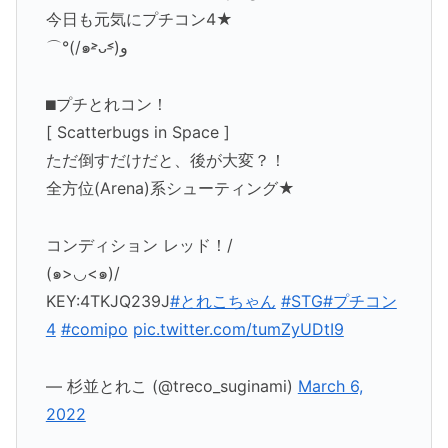
今日も元気にプチコン4★
⌒°(/๑˃̵ᴗ˂̵)و
⬛︎プチとれコン！
[ Scatterbugs in Space ]
ただ倒すだけだと、後が大変？！
全方位(Arena)系シューティング★
コンディション レッド！/
(๑>◡<๑)/
KEY:4TKJQ239J
#とれこちゃん
#STG
#プチコン
4
#comipo
pic.twitter.com/tumZyUDtI9
— 杉並とれこ (@treco_suginami)
March 6,
2022