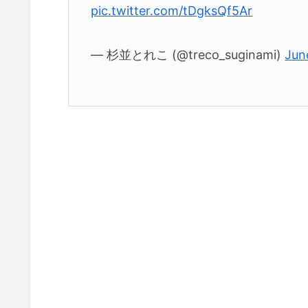
pic.twitter.com/tDgksQf5Ar
— 杉並とれこ (@treco_suginami)
Jun