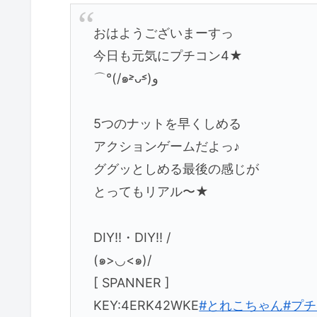
おはようございまーすっ
今日も元気にプチコン4★
⌒°(/๑˃̵ᴗ˂̵)و
5つのナットを早くしめる
アクションゲームだよっ♪
ググッとしめる最後の感じが
とってもリアル〜★
DIY!!・DIY!! /
(๑>◡<๑)/
[ SPANNER ]
KEY:4ERK42WKE
#とれこちゃん
#プチ