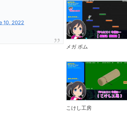
e 10, 2022
メガ ボム
こけし工房