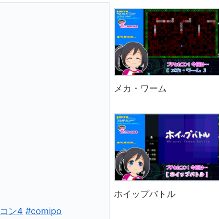
メカ・ワーム
ホイップバトル
コン4
#comipo