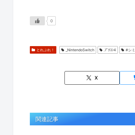
0
とれぷれ！
_NintendoSwitch
.ﾌﾟﾁｺﾝ4
#シ
X
関連記事