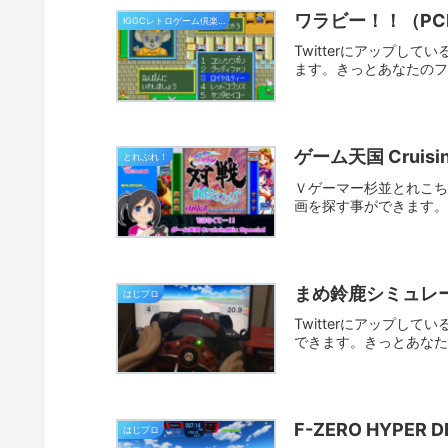
ワラビー！！（PC
IGGCレトロゲーム倶楽部
Twitterにアップし
ます。きっとあなたの
ゲーム天国 CruisinM
とれぷれ！
Ｖゲーマー杉並とれこちゃ
画を探す事ができます
まめ鈴鹿シミュレ
はじプロ
Twitterにアップし
できます。きっとあな
F-ZERO HYPER 
はじプロ