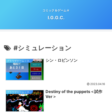
コミック＆ゲーム☆
I.G.G.C.
#シミュレーション
シン・ロビンソン
ブラウザゲーム＜スマホ対応＞
2023.04.16
Destiny of the puppets＜試作
ブラウザゲーム＜スマホ対応＞
Ver＞