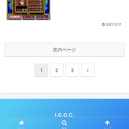
2021.12.17
次のページ
次
1
2
3
へ
I.G.G.C.
© 2019 I.G.G.C..
ホーム
検索
トップ