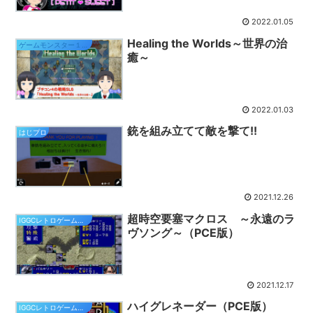
2022.01.05
Healing the Worlds～世界の治
ゲームモンスター１００
癒～
2022.01.03
銃を組み立てて敵を撃て!!
はじプロ
2021.12.26
超時空要塞マクロス ～永遠のラ
IGGCレトロゲーム倶楽部
ヴソング～（PCE版）
2021.12.17
ハイグレネーダー（PCE版）
IGGCレトロゲーム倶楽部