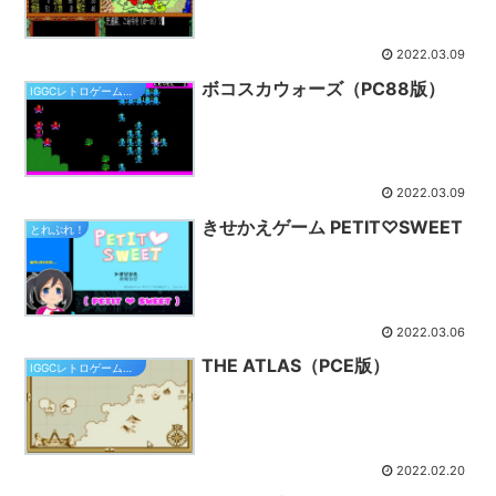
2022.03.09
ボコスカウォーズ（PC88版）
IGGCレトロゲーム倶楽部
2022.03.09
きせかえゲーム PETIT♡SWEET
とれぷれ！
2022.03.06
THE ATLAS（PCE版）
IGGCレトロゲーム倶楽部
2022.02.20