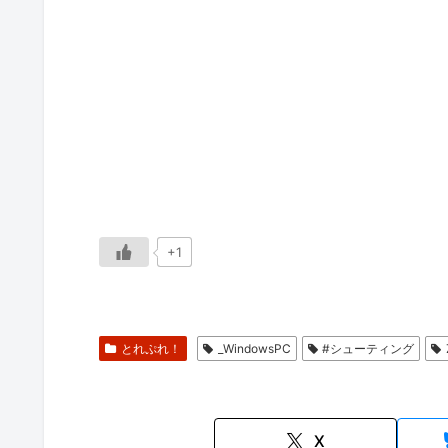
+1
とれぷれ！
_WindowsPC
#シューティング
X