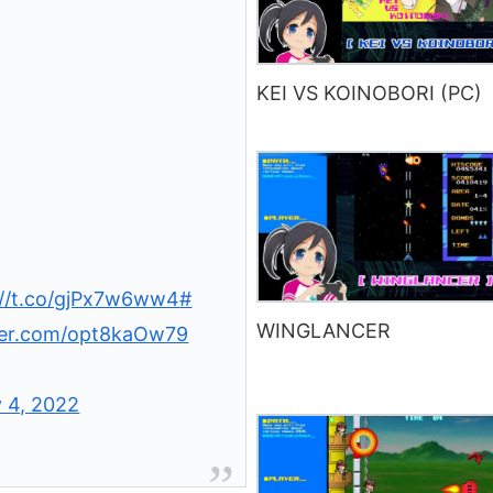
KEI VS KOINOBORI (PC)
://t.co/gjPx7w6ww4
#
WINGLANCER
tter.com/opt8kaOw79
 4, 2022