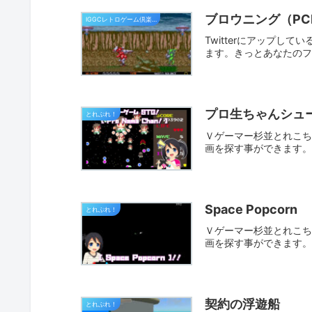
ブロウニング（PC
IGGCレトロゲーム倶楽部
Twitterにアップし
ます。きっとあなたの
プロ生ちゃんシュ
とれぷれ！
Ｖゲーマー杉並とれこちゃ
画を探す事ができます
Space Popcorn
とれぷれ！
Ｖゲーマー杉並とれこちゃ
画を探す事ができます
契約の浮遊船
とれぷれ！