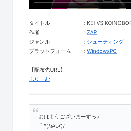
タイトル ：KEI VS KOINOBORI 
作者 ：
ZAP
ジャンル ：
シューティング
プラットフォーム ：
WindowsPC
【配布先URL】
ふりーむ
おはようございまーすっ♪
⌒°(/๑˃̵ᴗ˂̵)/