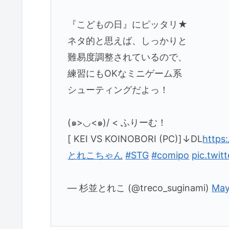
『こどもの日』にピッタリ★
ネタ的と思えば、しっかりと
難易度調整されているので、
練習にもOKなミニゲーム系
シューティングだよっ！
(๑>◡<๑)/ < ふりーむ！
[ KEI VS KOINOBORI (PC)]↓DL
https
とれこちゃん
#STG
#comipo
pic.twi
— 杉並とれこ (@treco_suginami)
May