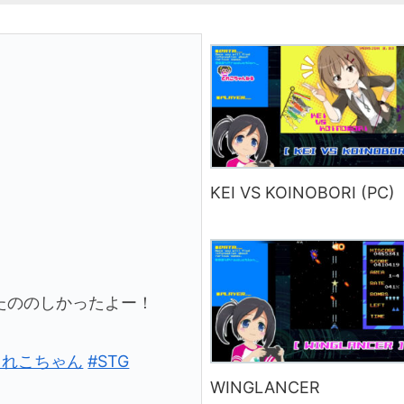
KEI VS KOINOBORI (PC)
たののしかったよー！
とれこちゃん
#STG
WINGLANCER