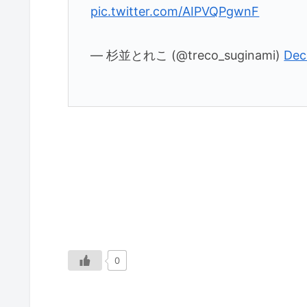
pic.twitter.com/AIPVQPgwnF
— 杉並とれこ (@treco_suginami)
Dec
0