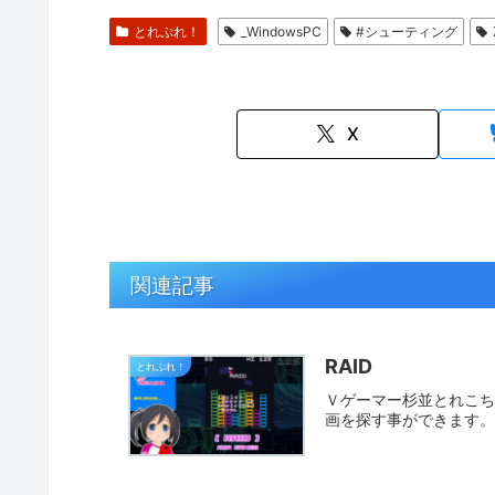
とれぷれ！
_WindowsPC
#シューティング
X
関連記事
RAID
とれぷれ！
Ｖゲーマー杉並とれこちゃ
画を探す事ができます