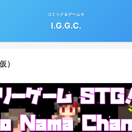
コミック＆ゲーム☆
I.G.G.C.
仮）