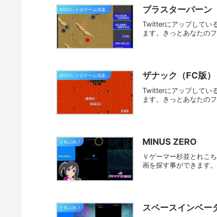
ブラスターバーン（
IGGCレトロゲーム倶楽部
Twitterにアップし
ます。きっとあなたの
ザナック（FC版）
IGGCレトロゲーム倶楽部
Twitterにアップし
ます。きっとあなたの
MINUS ZERO
とれぷれ！
Ｖゲーマー杉並とれこちゃ
画を探す事ができます
スペースインベー
とれぷれ！