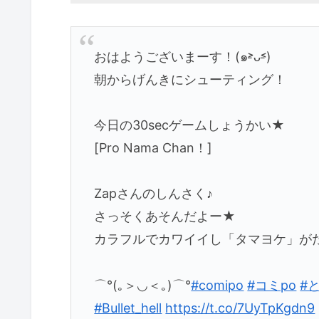
おはようございまーす！(๑˃̵ᴗ˂̵)
朝からげんきにシューティング！
今日の30secゲームしょうかい★
[Pro Nama Chan！]
Zapさんのしんさく♪
さっそくあそんだよー★
カラフルでカワイイし「タマヨケ」が
⌒°(｡＞◡＜｡)⌒°
#comipo
#コミpo
#
#Bullet_hell
https://t.co/7UyTpKgdn9