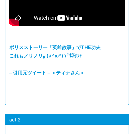
ポリスストーリー「英雄故事」でTHE功夫
これもノリノリ₍₍ (ง ^ω^)ว ⁾⁾💥ｵﾗｯ
– 引用元ツイート
–
＜ティナさん＞
act.2