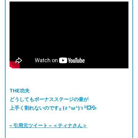
THE功夫
どうしてもボーナスステージの壷が
上手く割れないのです₍₍ (ง ^ω^)ว ⁾⁾💥💦
– 引用元ツイート
–
＜ティナさん＞