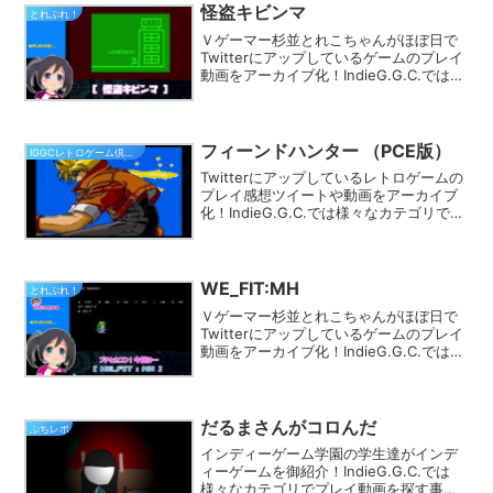
怪盗キビンマ
とれぷれ！
Ｖゲーマー杉並とれこちゃんがほぼ日で
Twitterにアップしているゲームのプレイ
動画をアーカイブ化！IndieG.G.C.では
様々なカテゴリでプレイ動画を探す事が
できます。きっとあなたのフィーリング
にピッタリのゲームが見つかるはず★
フィーンドハンター （PCE版）
IGGCレトロゲーム倶楽部
Twitterにアップしているレトロゲームの
プレイ感想ツイートや動画をアーカイブ
化！IndieG.G.C.では様々なカテゴリでプ
レイ動画を探す事ができます。きっとあ
なたのフィーリングにピッタリのゲーム
が見つかるはず★
WE_FIT:MH
とれぷれ！
Ｖゲーマー杉並とれこちゃんがほぼ日で
Twitterにアップしているゲームのプレイ
動画をアーカイブ化！IndieG.G.C.では
様々なカテゴリでプレイ動画を探す事が
できます。きっとあなたのフィーリング
にピッタリのゲームが見つかるはず★
だるまさんがコロんだ
ぷちレポ
インディーゲーム学園の学生達がインデ
ィーゲームを御紹介！IndieG.G.C.では
様々なカテゴリでプレイ動画を探す事が