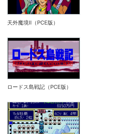
天外魔境II（PCE版）
ロードス島戦記（PCE版）