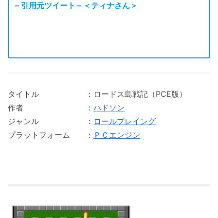
– 引用元ツイート
–
＜ティナさん＞
タイトル ：ロードス島戦記（PCE版）
作者 ：
ハドソン
ジャンル ：
ロールプレイング
プラットフォーム ：
ＰＣエンジン