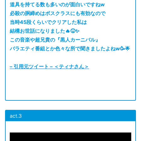
道具を持てる数も多いのが面白いですねw
必殺の胴締めはボスクラスにも有効なので
当時45段くらいでクリアした私は
結構お世話になりました🔥😝✨
この音楽や超兄貴の『黒人カーニバル』
バラエティ番組とか色々な所で聞きましたよねw🥳🌟
– 引用元ツイート
–
＜ティナさん＞
act.3