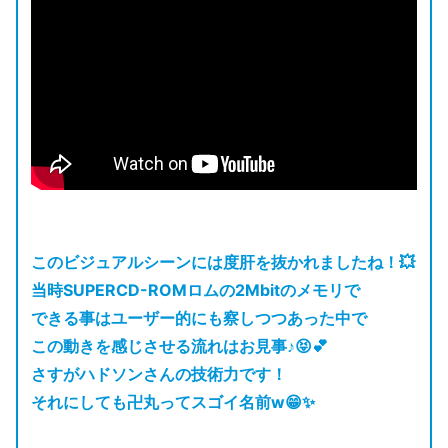
このビジュアルシーンには度肝を抜かれましたね！💥
当時SUPERCD-ROMロムの2Mbitのメモリで
できる事はユーザー的にも察しつつあった中で
この動きを感じさせる流れはお見事♪😝💕
さすがハドソンさんの技術力です！
それにしても卍丸ってスゴイ名前w😁✨