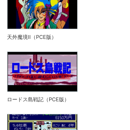
天外魔境II（PCE版）
ロードス島戦記（PCE版）