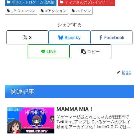
IGGCレトロゲーム倶楽部
ティナさんのプレイツイート
_ＰＣエンジン
#アクション
ハドソン
シェアする
X
Bluesky
Facebook
LINE
コピー
iggc
関連記事
MAMMA MiA！
とれぷれ！
Ｖゲーマー杉並とれこちゃんがほぼ日で
Twitterにアップしているゲームのプレイ
動画をアーカイブ化！IndieG.G.C.では
様々なカテゴリでプレイ動画を探す事が
できます。きっとあなたのフィーリング