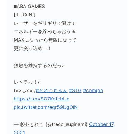
⬛︎ABA GAMES
[ L RAIN ]
レーザーをギリギリで避けて
エネルギーを貯めちゃおう★
MAXになったら無敵になって
更に突っ込めー！
無敵を維持するのだっ♪
レベラっ！/
(๑>◡<๑)/
#とれこちゃん
#STG
#comipo
https://t.co/SO7KqfcbUc
pic.twitter.com/eqr59UgOlN
— 杉並とれこ (@treco_suginami)
October 17,
2021