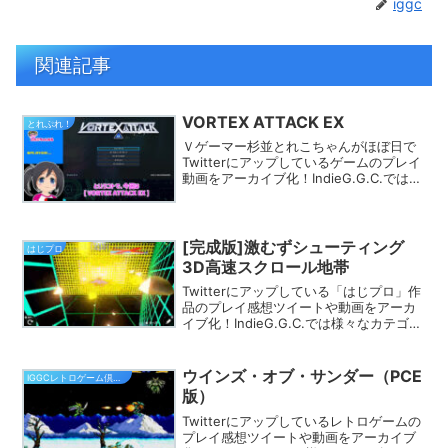
iggc
関連記事
VORTEX ATTACK EX
とれぷれ！
Ｖゲーマー杉並とれこちゃんがほぼ日で
Twitterにアップしているゲームのプレイ
動画をアーカイブ化！IndieG.G.C.では
様々なカテゴリでプレイ動画を探す事が
できます。きっとあなたのフィーリング
にピッタリのゲームが見つかるはず★
[完成版]激むずシューティング
はじプロ
3D高速スクロール地帯
Twitterにアップしている「はじプロ」作
品のプレイ感想ツイートや動画をアーカ
イブ化！IndieG.G.C.では様々なカテゴリ
でプレイ動画を探す事ができます。きっ
とあなたのフィーリングにピッタリのゲ
ームが見つかるはず★
ウインズ・オブ・サンダー（PCE
IGGCレトロゲーム倶楽部
版）
Twitterにアップしているレトロゲームの
プレイ感想ツイートや動画をアーカイブ