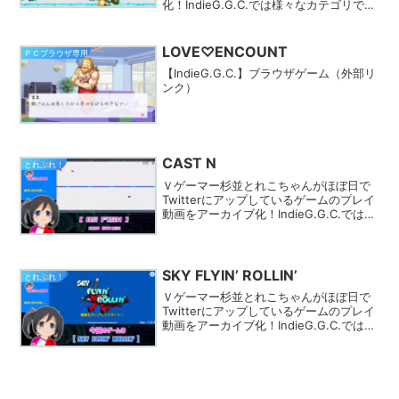
化！IndieG.G.C.では様々なカテゴリでプ
レイ動画を探す事ができます。きっとあ
なたのフィーリングにピッタリのゲーム
が見つかるはず★
LOVE♡ENCOUNT
ＰＣブラウザ専用
【IndieG.G.C.】ブラウザゲーム（外部リ
ンク）
CAST N
とれぷれ！
Ｖゲーマー杉並とれこちゃんがほぼ日で
Twitterにアップしているゲームのプレイ
動画をアーカイブ化！IndieG.G.C.では
様々なカテゴリでプレイ動画を探す事が
できます。きっとあなたのフィーリング
にピッタリのゲームが見つかるはず★
SKY FLYIN’ ROLLIN’
とれぷれ！
Ｖゲーマー杉並とれこちゃんがほぼ日で
Twitterにアップしているゲームのプレイ
動画をアーカイブ化！IndieG.G.C.では
様々なカテゴリでプレイ動画を探す事が
できます。きっとあなたのフィーリング
にピッタリのゲームが見つかるはず★