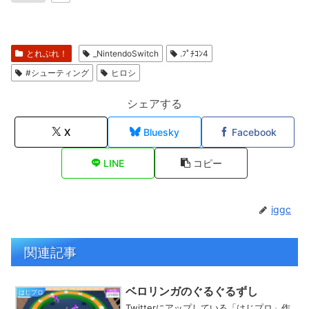
とれぷれ！
_NintendoSwitch
.ﾌﾟﾁｺﾝ4
#シューティング
ヒロシ
シェアする
X
Bluesky
Facebook
LINE
コピー
iggc
関連記事
ベロリンガのぐるぐるずし
はじプロ
Twitterにアップしている「はじプロ」作