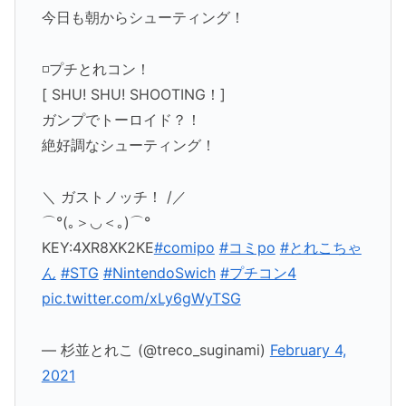
今日も朝からシューティング！
◽️プチとれコン！
[ SHU! SHU! SHOOTING！]
ガンプでトーロイド？！
絶好調なシューティング！
＼ ガストノッチ！ /／
⌒°(｡＞◡＜｡)⌒°
KEY:4XR8XK2KE
#comipo
#コミpo
#とれこちゃ
ん
#STG
#NintendoSwich
#プチコン4
pic.twitter.com/xLy6gWyTSG
— 杉並とれこ (@treco_suginami)
February 4,
2021