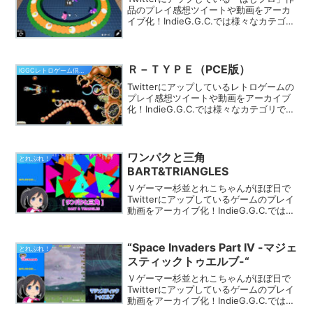
品のプレイ感想ツイートや動画をアーカ
イブ化！IndieG.G.C.では様々なカテゴリ
でプレイ動画を探す事ができます。きっ
とあなたのフィーリングにピッタリのゲ
ームが見つかるはず★
Ｒ－ＴＹＰＥ（PCE版）
IGGCレトロゲーム倶楽部
Twitterにアップしているレトロゲームの
プレイ感想ツイートや動画をアーカイブ
化！IndieG.G.C.では様々なカテゴリでプ
レイ動画を探す事ができます。きっとあ
なたのフィーリングにピッタリのゲーム
が見つかるはず★
ワンパクと三角
とれぷれ！
BART&TRIANGLES
Ｖゲーマー杉並とれこちゃんがほぼ日で
Twitterにアップしているゲームのプレイ
動画をアーカイブ化！IndieG.G.C.では
様々なカテゴリでプレイ動画を探す事が
できます。きっとあなたのフィーリング
にピッタリのゲームが見つかるはず★
“Space Invaders Part IV -マジェ
とれぷれ！
スティックトゥエルブ-“
Ｖゲーマー杉並とれこちゃんがほぼ日で
Twitterにアップしているゲームのプレイ
動画をアーカイブ化！IndieG.G.C.では
様々なカテゴリでプレイ動画を探す事が