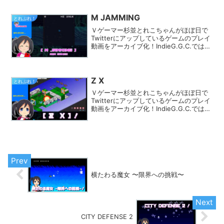
できます。きっとあなたのフィーリング
にピッタリのゲームが見つかるはず★
M JAMMING
とれぷれ！
Ｖゲーマー杉並とれこちゃんがほぼ日で
Twitterにアップしているゲームのプレイ
動画をアーカイブ化！IndieG.G.C.では
様々なカテゴリでプレイ動画を探す事が
できます。きっとあなたのフィーリング
にピッタリのゲームが見つかるはず★
Z X
とれぷれ！
Ｖゲーマー杉並とれこちゃんがほぼ日で
Twitterにアップしているゲームのプレイ
動画をアーカイブ化！IndieG.G.C.では
様々なカテゴリでプレイ動画を探す事が
できます。きっとあなたのフィーリング
にピッタリのゲームが見つかるはず★
横たわる魔女 〜限界への挑戦〜
CITY DEFENSE 2