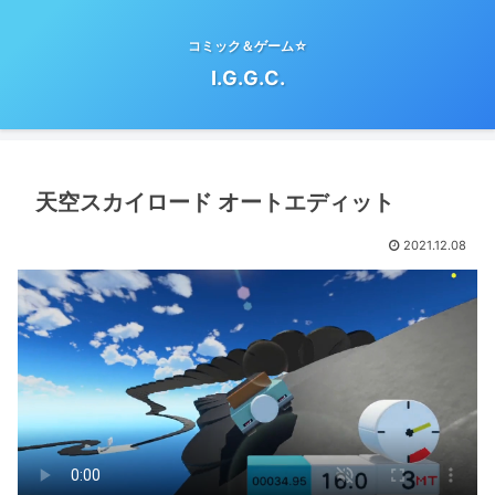
コミック＆ゲーム☆
I.G.G.C.
天空スカイロード オートエディット
2021.12.08