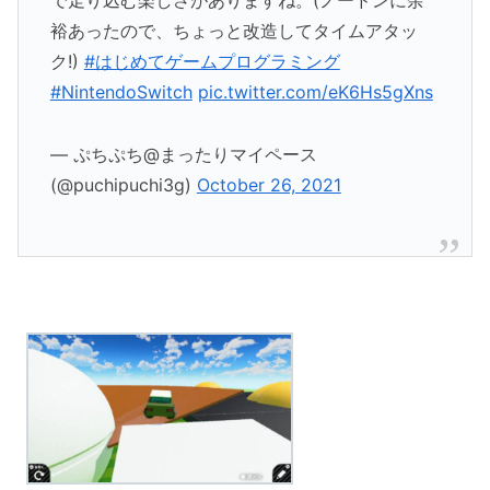
で走り込む楽しさがありますね。(ノードンに余
裕あったので、ちょっと改造してタイムアタッ
ク!)
#はじめてゲームプログラミング
#NintendoSwitch
pic.twitter.com/eK6Hs5gXns
— ぷちぷち@まったりマイペース
(@puchipuchi3g)
October 26, 2021