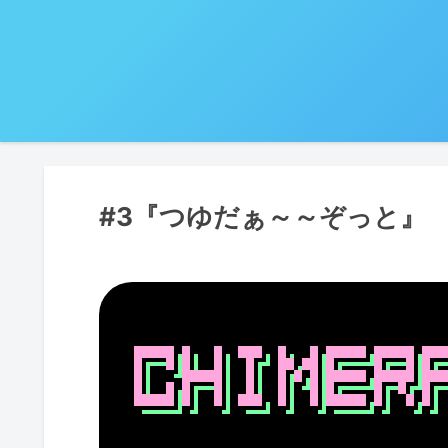
#3『つゆだぁ～～ぞっと』