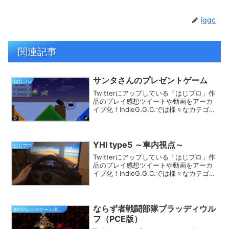
iggc
関連記事
サンタさんのプレゼントゲーム
はじプロ
Twitterにアップしている「はじプロ」作
品のプレイ感想ツイートや動画をアーカ
イブ化！IndieG.G.C.では様々なカテゴリ
でプレイ動画を探す事ができます。きっ
とあなたのフィーリングにピッタリのゲ
ームが見つかるはず★
YHI type5 ～車内視点～
はじプロ
Twitterにアップしている「はじプロ」作
品のプレイ感想ツイートや動画をアーカ
イブ化！IndieG.G.C.では様々なカテゴリ
でプレイ動画を探す事ができます。きっ
とあなたのフィーリングにピッタリのゲ
ームが見つかるはず★
ならず者戦闘部隊ブラッディウル
IGGCレトロゲーム倶楽部
フ（PCE版）