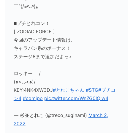
⌒°(/๑˃̵ᴗ˂̵)و
⬛︎プチとれコン！
[ ZODIAC FORCE ]
今回のアップデート情報は、
キャラバン系のボーナス！
ステージ8まで追加だよっ♪
ロッキー！ /
(๑>◡<๑)/
KEY:4NK4XW3DJ
#とれこちゃん
#STG
#プチコ
ン4
#comipo
pic.twitter.com/WnZG0IQIw4
— 杉並とれこ (@treco_suginami)
March 2,
2022