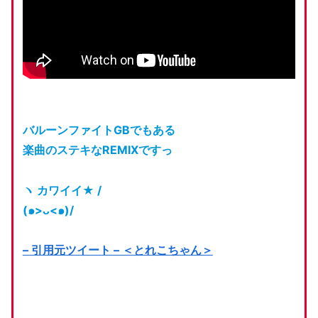
バルーンファイトGBでもある
楽曲のステキなREMIXですっ
ヽ カワイイ★ /
(๑>ᴗ<๑)/
– 引用元ツイート – ＜とれこちゃん＞