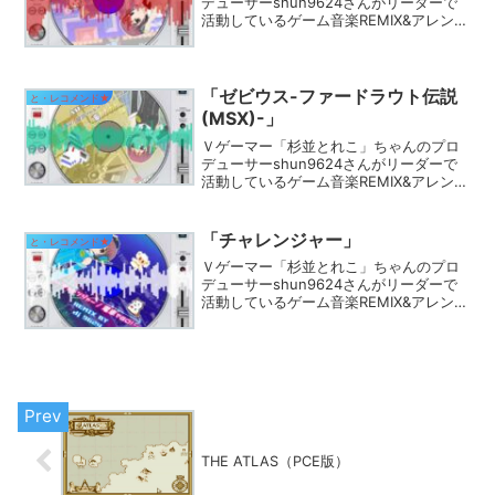
デューサーshun9624さんがリーダーで
活動しているゲーム音楽REMIX&アレン
ジ、ゲーム制作+α なサークル『Pulse
Therapy(パルスセラピー)』のコンテンツ
を御紹介します。
「ゼビウス-ファードラウト伝説
と・レコメンド★
(MSX)-」
Ｖゲーマー「杉並とれこ」ちゃんのプロ
デューサーshun9624さんがリーダーで
活動しているゲーム音楽REMIX&アレン
ジ、ゲーム制作+α なサークル『Pulse
Therapy(パルスセラピー)』のコンテンツ
を御紹介します。
「チャレンジャー」
と・レコメンド★
Ｖゲーマー「杉並とれこ」ちゃんのプロ
デューサーshun9624さんがリーダーで
活動しているゲーム音楽REMIX&アレン
ジ、ゲーム制作+α なサークル『Pulse
Therapy(パルスセラピー)』のコンテンツ
を御紹介します。
THE ATLAS（PCE版）