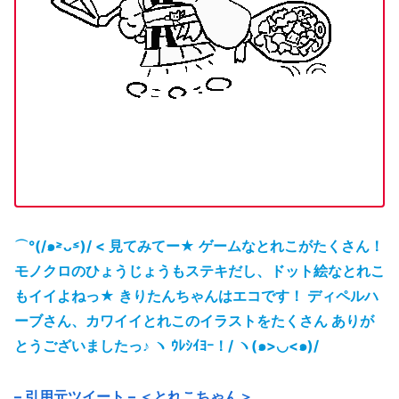
⌒°(/๑˃̵ᴗ˂̵)/ < 見てみてー★ ゲームなとれこがたくさん！
モノクロのひょうじょうもステキだし、ドット絵なとれこ
もイイよねっ★ きりたんちゃんはエコです！ ディペルハ
ーブさん、カワイイとれこのイラストをたくさん ありが
とうございましたっ♪ ヽ ｳﾚｼｲﾖｰ！/ ヽ(๑>◡<๑)/
– 引用元ツイート – ＜とれこちゃん＞