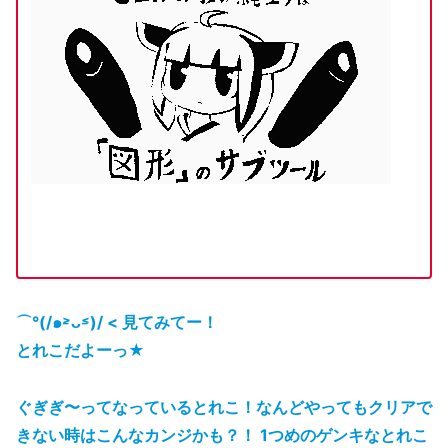
⌒°(/๑˃̵ᴗ˂̵)/ < 見てみてー！
とれこだよーっ★
ぐぎぎ〜ってなっているとれこ！なんどやってもクリアで
きない時はこんなカンジかも？！ 1つめのゲンキなとれこ