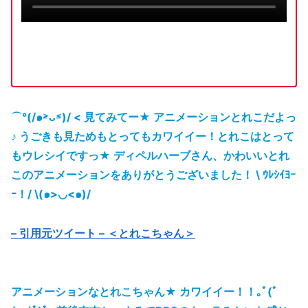
⌒°(/๑˃̵ᴗ˂̵)/ < 見てみてー★ アニメーションとれこだよっ
♪ うごきも見ためもとってもカワイイー！とれこはとって
もウレシイですっ★ ディペルハーブさん、かわいいとれ
このアニメーションをありがとうございました！ \ ｳﾚｼｲﾖｰ
ｰ！/ \(๑>◡<๑)/
– 引用元ツイート – ＜とれこちゃん＞
アニメーションなとれこちゃん★ カワイイー！！｡ﾟ(ﾟ