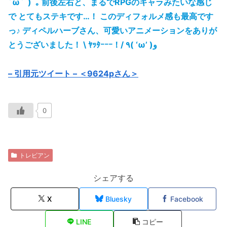
´ω`ﾟ)ﾟ｡ 前後左右と、まるでRPGのキャラみたいな感じ
で とてもステキです…！ このディフォルメ感も最高です
っ♪ ディペルハーブさん、可愛いアニメーションをありが
とうございました！ \ ﾔｯﾀｰｰｰ！/ ٩( ‘ω’ )و
– 引用元ツイート – ＜9624pさん＞
0
トレビアン
シェアする
X
Bluesky
Facebook
LINE
コピー