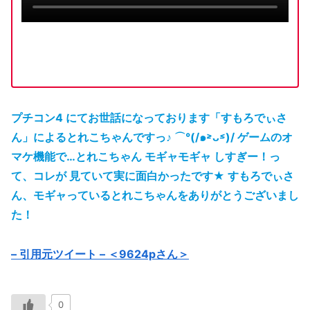
プチコン4 にてお世話になっております「すもろでぃさ
ん」によるとれこちゃんですっ♪ ⌒°(/๑˃̵ᴗ˂̵)/ ゲームのオ
マケ機能で…とれこちゃん モギャモギャ しすぎー！っ
て、コレが 見ていて実に面白かったです★ すもろでぃさ
ん、モギャっているとれこちゃんをありがとうございまし
た！
– 引用元ツイート – ＜9624pさん＞
0