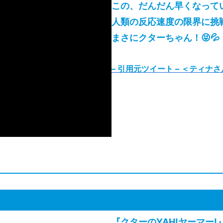
この、だんだん早くなって
人類の反応速度の限界に挑
まさにクターちゃん！😝💦
– 引用元ツイート
–
＜ティナさ