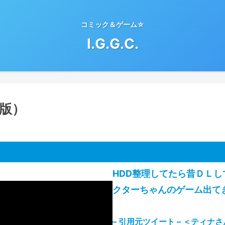
コミック＆ゲーム☆
I.G.G.C.
N版）
HDD整理してたら昔ＤＬし
クターちゃんのゲーム出てき
– 引用元ツイート
–
＜ティナさ