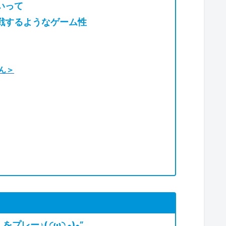
いって
戦するようなゲーム性
ん＞
『クターのYAH!ヤーマー!』をプレー♪( ◜ω◝ و)و”