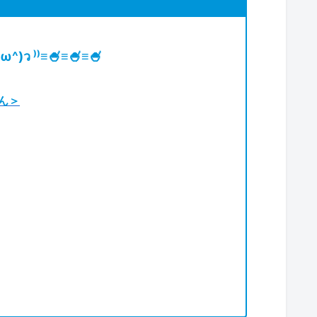
)ว ⁾⁾≡🍧≡🍧≡🍧
ん＞