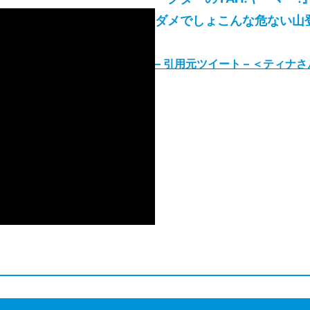
ダメでしょこんな危ない山登
– 引用元ツイート
–
＜ティナさ