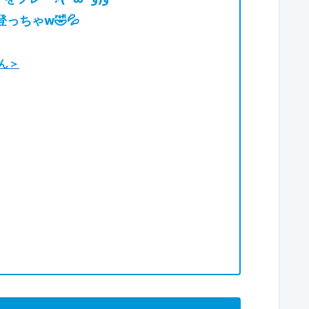
っちゃw🤣💦
ん＞