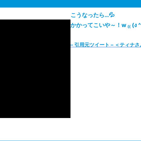
こうなったら…💦
かかってこいや～！w ₍₍ (ง ^ω^
– 引用元ツイート
–
＜ティナさ