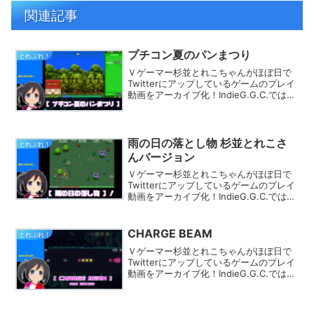
関連記事
プチコン夏のパンまつり
とれぷれ！
Ｖゲーマー杉並とれこちゃんがほぼ日で
Twitterにアップしているゲームのプレイ
動画をアーカイブ化！IndieG.G.C.では
様々なカテゴリでプレイ動画を探す事が
できます。きっとあなたのフィーリング
にピッタリのゲームが見つかるはず★
雨の日の落とし物 杉並とれこさ
とれぷれ！
んバージョン
Ｖゲーマー杉並とれこちゃんがほぼ日で
Twitterにアップしているゲームのプレイ
動画をアーカイブ化！IndieG.G.C.では
様々なカテゴリでプレイ動画を探す事が
できます。きっとあなたのフィーリング
にピッタリのゲームが見つかるはず★
CHARGE BEAM
とれぷれ！
Ｖゲーマー杉並とれこちゃんがほぼ日で
Twitterにアップしているゲームのプレイ
動画をアーカイブ化！IndieG.G.C.では
様々なカテゴリでプレイ動画を探す事が
できます。きっとあなたのフィーリング
にピッタリのゲームが見つかるはず★