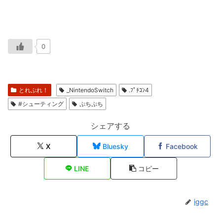
0
とれぷれ！
_NintendoSwitch
.ﾌﾟﾁｺﾝ4
#シューティング
ぷちぷち
シェアする
X
Bluesky
Facebook
LINE
コピー
iggc