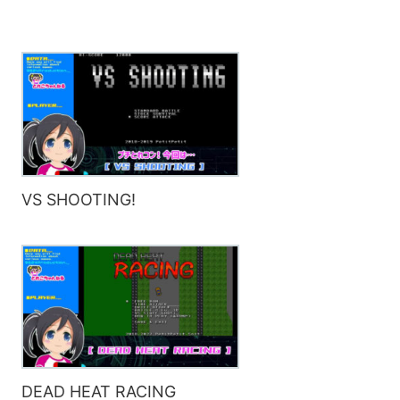
VS SHOOTING!
DEAD HEAT RACING