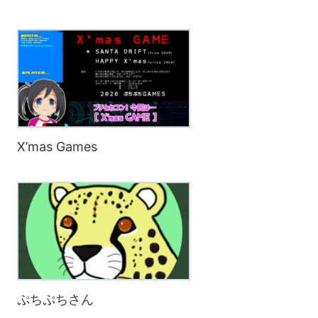
X’mas Games
ぷちぷちさん