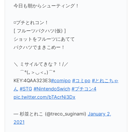
今日も朝からシューティング！
◽️プチとれコン！
[ フルーツバクハツ(仮) ]
ショットをフルーツにあてて
バクハツでまきこめー！
＼ ミサイルてきな？！/／
⌒°(｡＞◡＜｡)⌒°
KEY:4QAA323E3
#comipo
#コミpo
#とれこちゃ
ん
#STG
#NintendoSwich
#プチコン4
pic.twitter.com/bTAcrNi3Dx
— 杉並とれこ (@treco_suginami)
January 2,
2021