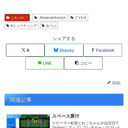
とれぷれ！
_NintendoSwitch
.ﾌﾟﾁｺﾝ4
#シューティング
みつぷ
シェアする
X
Bluesky
Facebook
LINE
コピー
iggc
関連記事
スペース豚汁
とれぷれ！
Ｖゲーマー杉並とれこちゃんがほぼ日で
Twitterにアップしているゲームのプレイ