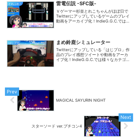
雷電伝説 -SFC版-
とれぷれ！
Ｖゲーマー杉並とれこちゃんがほぼ日で
Twitterにアップしているゲームのプレイ
動画をアーカイブ化！IndieG.G.C.では
様々なカテゴリでプレイ動画を探す事が
できます。きっとあなたのフィーリング
にピッタリのゲームが見つかるはず★
まめ鈴鹿シミュレーター
はじプロ
Twitterにアップしている「はじプロ」作
品のプレイ感想ツイートや動画をアーカ
イブ化！IndieG.G.C.では様々なカテゴリ
でプレイ動画を探す事ができます。きっ
とあなたのフィーリングにピッタリのゲ
ームが見つかるはず★
MAGICAL SAYURIN NIGHT
スターソード ver.プチコン4