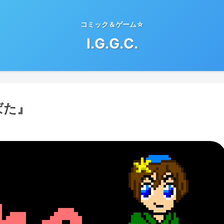
コミック＆ゲーム☆
I.G.G.C.
ばた』