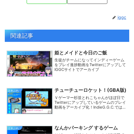
iggc
関連記事
姫とメイドと今日のご飯
ゲームモンスター１００
生徒がチームになってインディーゲーム
をプレイ進捗動画をTwitterにアップして
IGGCサイトでアーカイブ
チューチューロケット！(GBA版)
とれぷれ！
Ｖゲーマー杉並とれこちゃんがほぼ日で
Twitterにアップしているゲームのプレイ
動画をアーカイブ化！IndieG.G.C.では
様々なカテゴリでプレイ動画を探す事が
できます。きっとあなたのフィーリング
にピッタリのゲームが見つかるはず★
なんかパーキング するゲーム
とれぷれ！