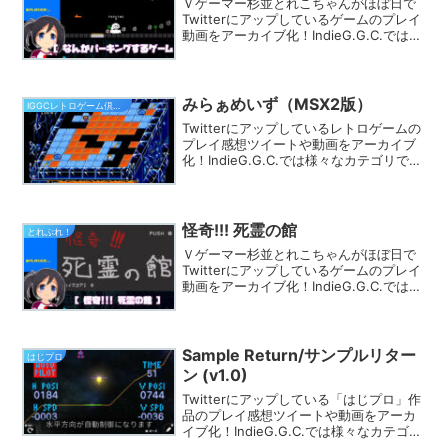
Ｖゲーマー杉並とれこちゃんがほぼ日で
Twitterにアップしているゲームのプレイ
動画をアーカイブ化！IndieG.G.C.では
様々なカテゴリでプレイ動画を探す事が
できます。きっとあなたのフィーリング
にピッタリのゲームが見つかるはず★
みらぁめいず（MSX2版）
IGGCレトロゲーム倶楽部
Twitterにアップしているレトロゲームの
プレイ感想ツイートや動画をアーカイブ
化！IndieG.G.C.では様々なカテゴリでプ
レイ動画を探す事ができます。きっとあ
なたのフィーリングにピッタリのゲーム
が見つかるはず★
怪奇!!! 死霊の館
とれぷれ！
Ｖゲーマー杉並とれこちゃんがほぼ日で
Twitterにアップしているゲームのプレイ
動画をアーカイブ化！IndieG.G.C.では
様々なカテゴリでプレイ動画を探す事が
できます。きっとあなたのフィーリング
にピッタリのゲームが見つかるはず★
Sample Return/サンプルリター
はじプロ
ン (v1.0)
Twitterにアップしている「はじプロ」作
品のプレイ感想ツイートや動画をアーカ
イブ化！IndieG.G.C.では様々なカテゴリ
でプレイ動画を探す事ができます。きっ