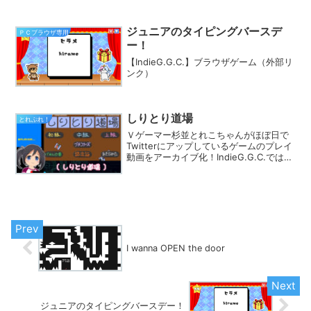
とあなたのフィーリングにピッタリのゲ
ームが見つかるはず★
ジュニアのタイピングバースデ
ＰＣブラウザ専用
ー！
【IndieG.G.C.】ブラウザゲーム（外部リ
ンク）
しりとり道場
とれぷれ！
Ｖゲーマー杉並とれこちゃんがほぼ日で
Twitterにアップしているゲームのプレイ
動画をアーカイブ化！IndieG.G.C.では
様々なカテゴリでプレイ動画を探す事が
できます。きっとあなたのフィーリング
にピッタリのゲームが見つかるはず★
I wanna OPEN the door
ジュニアのタイピングバースデー！