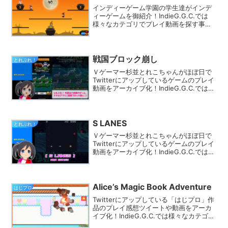
インディーゲーム学園の学生達がインデ
ィーゲームを御紹介！IndieG.G.C.では
様々なカテゴリでプレイ動画を探す事が
できます。きっとあなたのフィーリング
にピッタリのゲームが見つかるはず★
戦国ブロック崩し
とれぷれ！
Ｖゲーマー杉並とれこちゃんがほぼ日で
Twitterにアップしているゲームのプレイ
動画をアーカイブ化！IndieG.G.C.では
様々なカテゴリでプレイ動画を探す事が
できます。きっとあなたのフィーリング
にピッタリのゲームが見つかるはず★
S LANES
とれぷれ！
Ｖゲーマー杉並とれこちゃんがほぼ日で
Twitterにアップしているゲームのプレイ
動画をアーカイブ化！IndieG.G.C.では
様々なカテゴリでプレイ動画を探す事が
できます。きっとあなたのフィーリング
にピッタリのゲームが見つかるはず★
Alice’s Magic Book Adventure
はじプロ
Twitterにアップしている「はじプロ」作
品のプレイ感想ツイートや動画をアーカ
イブ化！IndieG.G.C.では様々なカテゴリ
でプレイ動画を探す事ができます。きっ