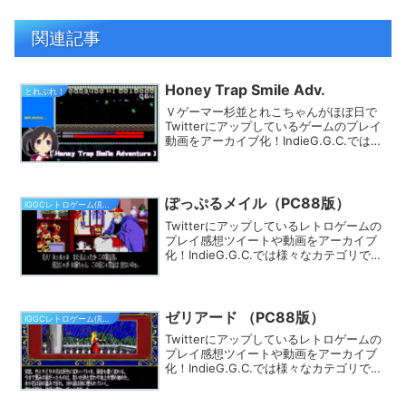
関連記事
Honey Trap Smile Adv.
とれぷれ！
Ｖゲーマー杉並とれこちゃんがほぼ日で
Twitterにアップしているゲームのプレイ
動画をアーカイブ化！IndieG.G.C.では
様々なカテゴリでプレイ動画を探す事が
できます。きっとあなたのフィーリング
にピッタリのゲームが見つかるはず★
ぽっぷるメイル（PC88版）
IGGCレトロゲーム倶楽部
Twitterにアップしているレトロゲームの
プレイ感想ツイートや動画をアーカイブ
化！IndieG.G.C.では様々なカテゴリでプ
レイ動画を探す事ができます。きっとあ
なたのフィーリングにピッタリのゲーム
が見つかるはず★
ゼリアード （PC88版）
IGGCレトロゲーム倶楽部
Twitterにアップしているレトロゲームの
プレイ感想ツイートや動画をアーカイブ
化！IndieG.G.C.では様々なカテゴリでプ
レイ動画を探す事ができます。きっとあ
なたのフィーリングにピッタリのゲーム