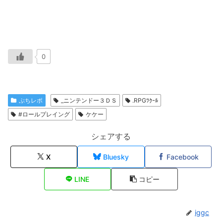
0
ぷちレポ
_ニンテンドー３ＤＳ
.RPGﾂｸｰﾙ
#ロールプレイング
ケケー
シェアする
X
Bluesky
Facebook
LINE
コピー
iggc