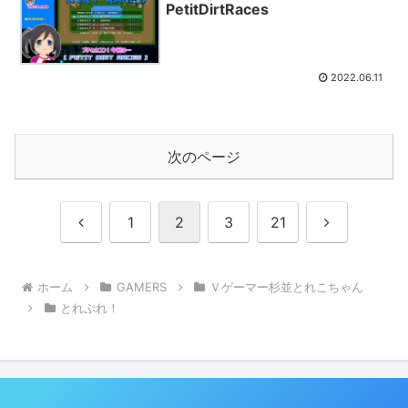
PetitDirtRaces
2022.06.11
次のページ
前
次
1
2
3
21
へ
へ
ホーム
GAMERS
Ｖゲーマー杉並とれこちゃん
とれぷれ！