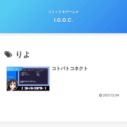
コミック＆ゲーム☆
I.G.G.C.
りよ
コトバトコネクト
とれぷれ！
2021.12.04