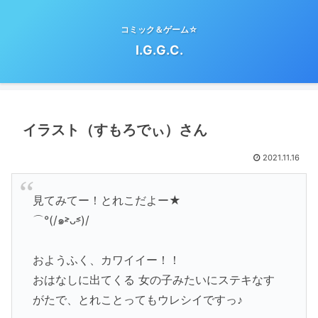
コミック＆ゲーム☆
I.G.G.C.
イラスト（すもろでぃ）さん
2021.11.16
見てみてー！とれこだよー★
⌒°(/๑˃̵ᴗ˂̵)/
おようふく、カワイイー！！
おはなしに出てくる 女の子みたいにステキなす
がたで、とれことってもウレシイですっ♪