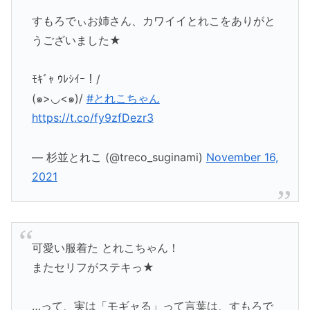
すもろでぃお姉さん、カワイイとれこをありがと
うございました★
ﾓｷﾞｬ ｳﾚｼｲｰ！/
(๑>◡<๑)/
#とれこちゃん
https://t.co/fy9zfDezr3
— 杉並とれこ (@treco_suginami)
November 16,
2021
可愛い服着た とれこちゃん！
またセリフがステキっ★
…って、実は「モギャる」って言葉は、すもろで